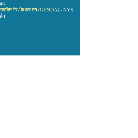
इट
िव्यक्ति गैर-भेदभाव ऐन (GENDA)
- NYS
्शन