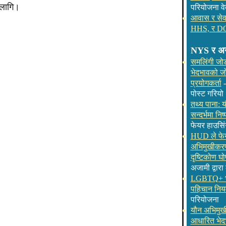
लागि।
परियोजना व
आवास र सेवा
HHS, र DOJ
NYS र अन्
समलिंगी जोडी
भेदभावको ज
प्रयोगकर्ता
पोस्ट गरियो
तथ्य पाना
सन्दर्भमा नि
फेयर हाउसिं
HUD ले फेय
अभिमुखीकरण
दृष्टिकोण घो
अजामी द्वारा
LGBTQ+ भे
पहिचान निय
परियोजना
यौन अभिमुखी
आधारित भेद