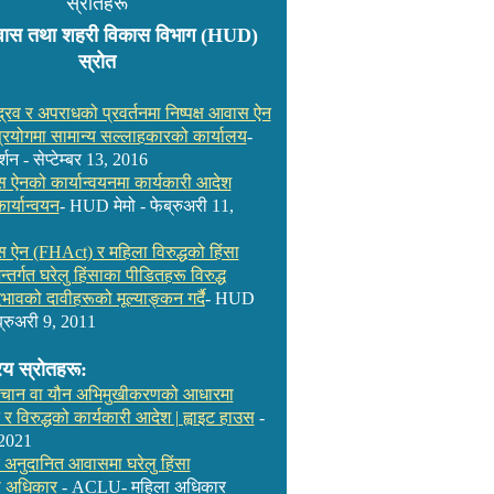
स्रोतहरू
स तथा शहरी विकास विभाग (HUD)
स्रोत
्रव र अपराधको प्रवर्तनमा निष्पक्ष आवास ऐन
्रयोगमा सामान्य सल्लाहकारको कार्यालय
-
शन - सेप्टेम्बर 13, 2016
ास ऐनको कार्यान्वयनमा कार्यकारी आदेश
र्यान्वयन
- HUD मेमो - फेब्रुअरी 11,
ास ऐन (FHAct) र महिला विरुद्धको हिंसा
र्गत घरेलु हिंसाका पीडितहरू विरुद्ध
ावको दावीहरूको मूल्याङ्कन गर्दै
- HUD
ब्रुअरी 9, 2011
रिय स्रोतहरू:
िचान वा यौन अभिमुखीकरणको आधारमा
 र विरुद्धको कार्यकारी आदेश | ह्वाइट हाउस
-
 2021
 अनुदानित आवासमा घरेलु हिंसा
ो अधिकार
- ACLU- महिला अधिकार