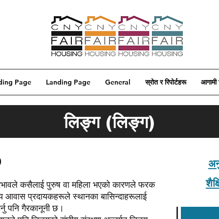
ding Page
Landing Page
General
स्रोत र रिपोर्टहरू
आगामी 
लिङ्ग (लिङ्ग)
)
अन
शैक
भेदभावले कसैलाई पुरुष वा महिला भएको कारणले फरक
न्य आवास प्रदायकहरूले स्थानका बासिन्दाहरूलाई
्नु पनि गैरकानूनी छ।