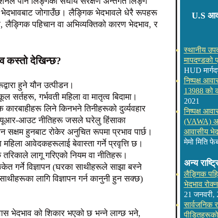
ेशनले पनि लिङ्गको संघीय संरक्षण अन्तर्गत लिङ्ग
ेदभावबाट जोगाउँछ। लैङ्गिक भेदभावले धेरै रूपहरू
U.S आवा
व, लैङ्गिक पहिचान वा अभिव्यक्तिको कारण भेदभाव, र
स्थानीय उपद
कस्तो देखिन्छ?
मापदण्डको प
HUD मार्गदर्
निष्पक्ष आव
द्वारा हुने यौन उत्पीडन।
13988 को का
 सर्तहरू, गर्भवती महिला वा मातृत्व बिदामा।
2021
मक कारबाहीहरू लिने किनभने तिनीहरूको दुर्व्यवहार
निष्पक्ष आव
ाइक-यूआर-आउट नीतिहरू जसले घरेलु हिंसाका
(VAWA) अन्त
्न सक्षम हुनबाट रोकेर अनुचित रूपमा प्रभाव पार्छ।
आवासीय भेदभ
मेमो मिति फे
महिला आवेदकहरूलाई बेवास्ता गर्ने प्रवृत्ति छ।
 तरिकाले लागू गरिएको नियम वा नीतिहरू।
अन्य राष्ट्
ेत गर्ने विज्ञापन (घरका साथीहरूले साझा बस्ने
लैङ्गिक पह
ाथीहरूका लागि विज्ञापन गर्न कानुनी हुन सक्छ)
भेदभाव रोक्न
21 जनवरी,
सार्वजनिक र
ास भेदभाव को शिकार भएको छ भन्ने लाग्छ भने,
पीडितहरूक