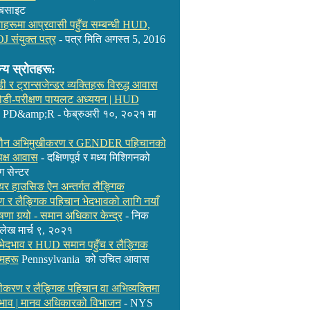
ेबसाइट
हरूमा आप्रवासी पहुँच सम्बन्धी HUD,
 संयुक्त पत्र
- पत्र मिति अगस्त 5, 2016
य स्रोतहरू:
 र ट्रान्सजेन्डर व्यक्तिहरू विरुद्ध आवास
ोडी-परीक्षण पायलट अध्ययन | HUD
- PD&amp;R - फेब्रुअरी १०, २०२१ मा
: यौन अभिमुखीकरण र GENDER पहिचानको
ष्पक्ष आवास
- दक्षिणपूर्व र मध्य मिशिगनको
ग सेन्टर
र हाउसिङ ऐन अन्तर्गत लैङ्गिक
 र लैङ्गिक पहिचान भेदभावको लागि नयाँ
षणा गर्‍यो - समान अधिकार केन्द्र
- निक
 लेख
मार्च ९, २०२१
दभाव र HUD समान पहुँच र लैङ्गिक
महरू
Pennsylvania को उचित आवास
करण र लैङ्गिक पहिचान वा अभिव्यक्तिमा
भाव | मानव अधिकारको विभाजन
- NYS