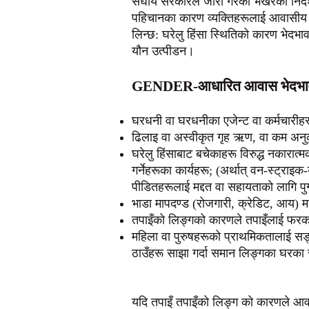
संघीय सरकारले जारी गरेको भर्खरको निर्द
पहिचानका कारण व्यक्तिहरूलाई आवासीय भ
लिन्छ: घरेलु हिंसा स्थितिको कारण भेदभा
यौन उत्पीडन।
GENDER-आधारित आवास भेदभाव 
घरधनी वा घरधनीका एजेन्ट वा कर्मचारीहरू
ढिलाइ वा अस्वीकृत गृह ऋण, वा कम अनुकूल
घरेलु हिंसाबाट बचेकाहरू विरुद्ध नकारात्
गर्नेहरूका कार्यहरू; (अर्थात् वन-स्ट्र
पीडितहरूलाई मद्दत वा सहायताको लागि पुग
भाडा मापदण्ड (रोजगारी, क्रेडिट, आय) मा 
तपाइँको लिङ्गको कारणले तपाइँलाई फरक
महिला वा पुरुषहरूको प्राथमिकतालाई सङ्क
ठाउँहरू साझा गर्दा समान लिङ्गका घरका स
यदि तपाइँ तपाइँको लिङ्ग को कारणले आव