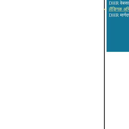
DHR वेबसा
लैङ्गिक अभ
DHR मार्गदर