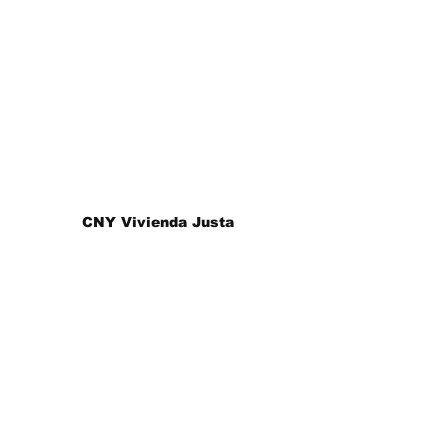
CNY Vivienda Justa
Ubicación de nuestra oficina y
Horario de atención
Tel:
(315) 471-0420
em
:
info@cnyfairhousing.org
Fx:
(315) 471-0549
Agregar
: 731 James St, Suite 200
Siracusa, Nueva York 13203
Horas:
Lunes Viernes
9:00 a. m. - 5:00 p. m.