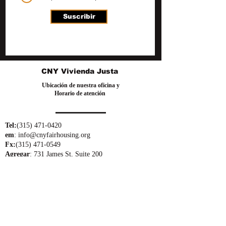
Suscribir
CNY Vivienda Justa
Ubicación de nuestra oficina y
Horario de atención
Tel:
(315) 471-0420
em
:
info@cnyfairhousing.org
Fx:
(315) 471-0549
Agregar
: 731 James St, Suite 200
Siracusa, Nueva York 13203
Horas:
Lunes Viernes
9:00 a. m. - 5:00 p. m.
Nuestra misión
Trabajamos para eliminar la discriminación en la vivienda,
promover comunidades abiertas y garantizar la igualdad de