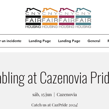
 un incidente
Landing Page
Landing Page
General
abling at Cazenovia Prid
sáb, 15 jun
  |  
Cazenovia
Catch us at CazPride 2024!