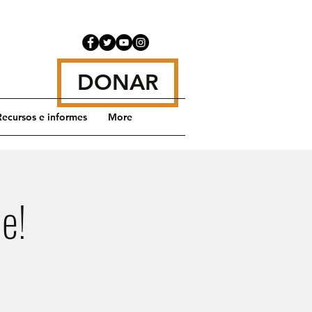
DONAR
Recursos e informes
More
e!