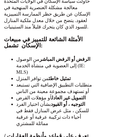
حاولت سياسة الإسكان في الولايات المتحدة
معالجة مشكلة العنصرية المنهجية في
الإسكان عن طريق حظر الممارسة التمييزية
لعقود. يتضح من خلال معدل ملكية المنازل
للسود الذي كان يتحرك قليلاً منذ الستينيات.
الأمثلة الشائعة للتمييز في مبيعات
الإسكان تشمل:
الرفض أو الرفض المباشر
من الوصول
إلى العضوية في منشأة الخدمة (IE:
MLS)
تمثيل خاطئ
من توافر المنزل
متطلبات التطبيق الإضافية التي تستبعد
أو تستهدف مجموعة معينة من الناس
التمويل غير العادل
أو مؤهلات القرض
التوجيه ، أو القيود
بشأن اختيار الفرد
للسكن ، مثل عرض المنازل فقط في
أحياء ذات تركيبة عرقية أو عرقية
مماثلة للمشتري
تعرف على قواعد وأنظمة العقارات /