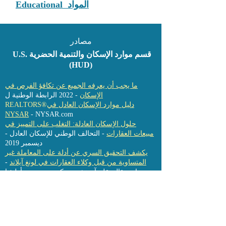
Educational المواد
مصادر
U.S. قسم موارد الإسكان والتنمية الحضرية
(HUD)
ما يجب أن يعرفه الجميع عن تكافؤ الفرص في
الإسكان
- 2022 الرابطة الوطنية ل
دليل موارد الإسكان العادل في
REALTORS®
NYSAR
- NYSAR.com
حلول الإسكان العادلة: التغلب على التمييز في
مبيعات العقارات
- التحالف الوطني للإسكان العادل -
ديسمبر 2019
يكشف التحقيق السري عن أدلة على المعاملة غير
المتساوية من قبل وكلاء العقارات في لونغ آيلاند
-
نيوزداي مقال بقلم آن تشوي ، كيث هربرت ، أوليفيا
وينسلو ، ومحرر المشروع آرثر براون - 17 نوفمبر
2019
كيف تكشف الفوارق العرقية في أسعار المساكن
- Brookings مقال بقلم:
عن تمييز واسع النطاق
أندريه إم بيري