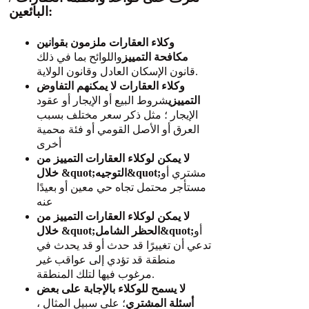
البائعين:
وكلاء العقارات ملزمون بقوانين
مكافحة التمييز
واللوائح بما في ذلك
قانون الإسكان العادل وقانون الولاية.
وكلاء العقارات لا يمكنهم التفاوض
التمييزي
شروط البيع أو الإيجار أو عقود
الإيجار ؛ مثل ذكر سعر مختلف بسبب
العرق أو الأصل القومي أو فئة محمية
أخرى
لا يمكن لوكلاء العقارات التمييز من
مشتري أو
خلال &quot;التوجيه&quot;
مستأجر محتمل تجاه حي معين أو بعيدًا
عنه
لا يمكن لوكلاء العقارات التمييز من
أو
خلال &quot;الحظر الشامل&quot;
تدعي أن تغييرًا قد حدث أو قد يحدث في
منطقة قد تؤدي إلى عواقب غير
مرغوب فيها لتلك المنطقة.
لا يسمح للوكلاء بالإجابة على بعض
أسئلة المشتري
؛ على سبيل المثال ،