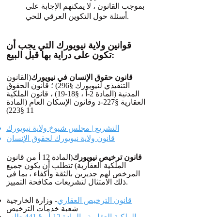
بموجب القانون ، لا يمكنهم الإجابة على
أسئلة حول التكوين العرقي للحي.
قوانين ولاية نيويورك التي يجب أن
تكون على دراية بها قبل البيع:
قانون حقوق الإنسان في نيويورك
(القانون
التنفيذي لنيويورك §296) ؛ قانون الحقوق
المدنية (المادة 2-أ ، §18-19) ، قانون الملكية
العقارية §227-د وقانون الإسكان العام (المادة
11 §223)
التشريع | مجلس شيوخ ولاية نيويورك
قانون ولاية نيويورك لحقوق الإنسان
قانون ترخيص نيويورك
(المادة 12 أ من قانون
الملكية العقارية) تتطلب أن يكون جميع
المرخص لهم جديرين بالثقة وأكفاء ، بما في
ذلك الامتثال لتشريعات مكافحة التمييز.
قانون الترخيص العقاري
- وزارة الخارجية
شعبة خدمات الترخيص
الملكية العقارية - المادة 12-أ - § 441 طلب