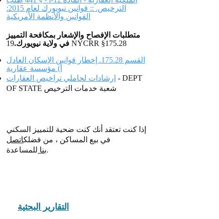
الترخيص. :: قوانين نيويورك لعام 2015:
القوانين والأنظمة الأمريكية
متطلبات الإفصاح والإشعار بمكافحة التمييز
19 NYCRR §175.28
في ولاية نيويورك.
القسم 175.28. إخطار قوانين الإسكان العادل
أ) مؤسسة عقارية
- DEPT
إرشادات لحاملي تراخيص العقارات
OF STATE شعبة خدمات الترخيص
إذا كنت تعتقد أنك كنت ضحية للتمييز السكني
في بيع المساكن ، من فضلك
اتصل
للمساعدة.
بنا
التقارير البحثية