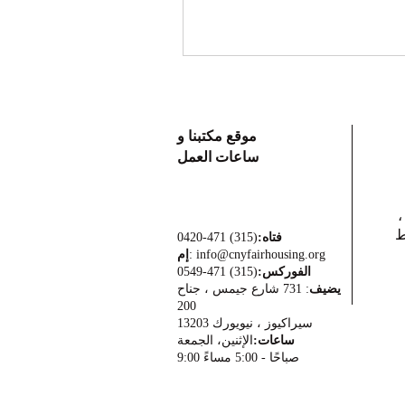
موقع مكتبنا و
ساعات العمل
،
ط
(315) 471-0420
فتاه:
info@cnyfairhousing.org
:
إم
(315) 471-0549
الفوركس:
يضيف
: 731 شارع جيمس ، جناح
200
سيراكيوز ، نيويورك 13203
ساعات:
الإثنين، الجمعة
9:00 صباحًا - 5:00 مساءً