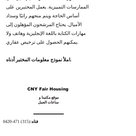
الممارسات التمييزية. يعمل المختبرين على
أساس الحاجة ويتم منحهم راتبًا وسداد
الأميال. يحتاج المرشحون المؤهلون إلى
مهارات الكتابة باللغة الإنجليزية وهاتف ولا
يمكنهم الحصول على ترخيص عقاري.
املأ نموذج معلومات المختبر أدناه.
CNY Fair Housing
موقع مكتبنا و
ساعات العمل
فتاه:
(315) 471-0420
info@cnyfairhousing.org
:
إم
الفوركس:
(315) 471-0549