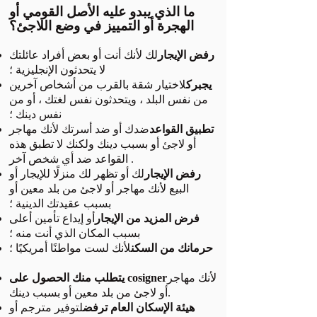
ما الذي يبدو عليه الأصل القومي أو
الهجرة أو التمييز في وضع اللاجئ؟
رفض الإيجار
لك لأنك أنت أو بعض أفراد عائلتك
لا يتحدثون الإنجليزية ؛
يجبرك
لاختيار شقة بالقرب من أشخاص آخرين
من نفس البلد ، ويتحدثون نفس لغتك ، أو من
نفس دينك ؛
تطبيق القواعد
ضدك أو ضد أسرتك لأنك مهاجر
أو لاجئ أو بسبب دينك ولكنك لا تطبق هذه
القواعد ضد أي شخص آخر .
رفض الإيجار
لك أو تظهر لك منزلًا للإيجار أو
البيع لأنك مهاجر أو لاجئ من بلد معين أو
بسبب عقيدتك الدينية ؛
فرض المزيد من الإيجار
أو إيداع تأمين أعلى
بسبب المكان الذي أنت منه ؛
حرمانك من السكن
لأنك لست مواطنًا أمريكيًا ؛
لأنك مهاجر
يتطلب منك الحصول على cosigner
أو لاجئ من بلد معين أو بسبب دينك.
هيئة الإسكان العام ترفض
لتوفير مترجم أو