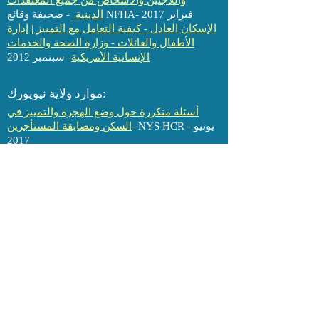
واللاجئين والأشخاص من جميع المعتقدات
- صحيفة وقائع NFHA- فبراير 2017
الدينية
الإسكان العادل - كيفية التعامل مع التمييز | إدارة
الأطفال والعائلات - وزارة الصحة والخدمات
الإنسانية الأمريكية
- سبتمبر 2012
موارد ولاية نيويورك:
أسئلة متكررة حول وضع الهجرة والتمييز في
- NYS HCR - يونيو
السكن ومضايقة المستأجرين
2017
حقوق المستأجر للمهاجرين
- دليل لحماية
المستأجر من التحرش والتمييز - NYS مكتب
المدعي العام 2021
حقوق السكن في نيويورك للمستأجرين
- NYS HCR Flier
المولودين في الخارج
مصادر أخرى:
مراجعة الإسكان العادل: حالة الهجرة
- مركز
المساواة في الإسكان في ولاية بنسلفانيا
بودكاست: التمييز بين الأصول القومية في
الإسكان غير قانوني | شجرة الصنوبر المساعدة