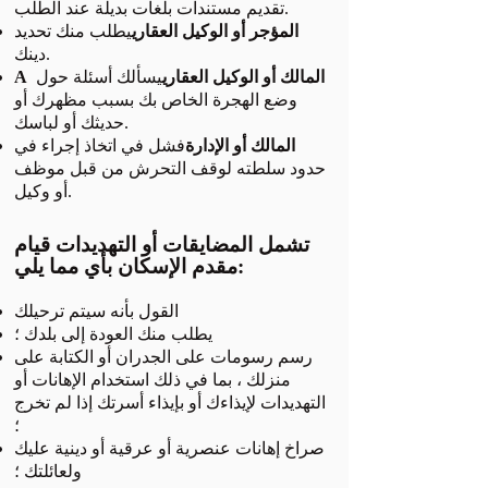
تقديم مستندات بلغات بديلة عند الطلب.
المؤجر أو الوكيل العقاري
يطلب منك تحديد
دينك.
A المالك أو الوكيل العقاري
يسألك أسئلة حول
وضع الهجرة الخاص بك بسبب مظهرك أو
حديثك أو لباسك.
المالك أو الإدارة
فشل في اتخاذ إجراء في
حدود سلطته لوقف التحرش من قبل موظف
أو وكيل.
تشمل المضايقات أو التهديدات قيام
مقدم الإسكان بأي مما يلي:
القول بأنه سيتم ترحيلك
يطلب منك العودة إلى بلدك ؛
رسم رسومات على الجدران أو الكتابة على
منزلك ، بما في ذلك استخدام الإهانات أو
التهديدات لإيذاءك أو بإيذاء أسرتك إذا لم تخرج
؛
صراخ إهانات عنصرية أو عرقية أو دينية عليك
ولعائلتك ؛