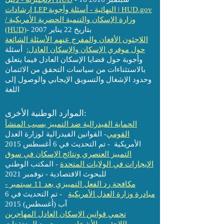
إرشادات LEP النهائية - أسئلة وأجوبة | HUD.gov
/ وزارة الإسكان والتنمية الحضرية الأمريكية
- بتاريخ 22 يناير 2007
(HUD)
اللاجئون الأفغان والمفرج عنهم الأسئلة الشائعة
حول موفري الإسكان والإسكان العادل:
أسئلة
وأجوبة حول قضايا الإسكان العادل فيما يتعلق
بالاستثناءات من سياسات التحقق من الائتمان
وحدود الإشغال والتسويق الإيجابي والوصول إلى
اللغة
الموارد الوطنية الأخرى:
الحماية الفيدرالية ضد التمييز بسبب المنشأ
القومي
- القوانين الفيدرالية لوزارة العدل
الأمريكية - تم التحديث في 6 أغسطس 2015
التمييز العنصري ونتائج الإسكان في سوق
الإيجارات في الولايات المتحدة
- المكتب الوطني
للبحوث الاقتصادية - نوفمبر 2021
مكافحة رد الفعل التمييزي بعد 11 سبتمبر -
مبادرة وزارة العدل الأمريكية
- تم التحديث في 6
آب (أغسطس) 2015
تحمي قوانين الإسكان العادل المهاجرين