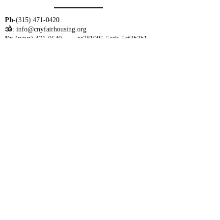
Ph-
(315) 471-0420
အဲ
:
info@cnyfairhousing.org
Fx-
(၃၁၅)
471-0549
_cc781905-5cde-5cf3b3b1
ထည့်ပါ။
: 731 James St၊ Suite 200
Syracuse၊ NY 13203
နာရီ-
တနင်္လာ-သောကြာ
မနက် ၉း၀၀ မှ ညနေ ၅း၀၀ ထိ
ကျွန်ုပ်တို့၏သာသနာ
ကျွန်ုပ်တို့သည် အိမ်ရာခွဲခြားဆက်ဆံမှုကို ပပျောက်စေရန်၊
ပွင့်လင်းသောအသိုင်းအဝိုင်းကို မြှင့်တင်ရန်နှင့် အလယ်ပိုင်း
နှင့် မြောက်ပိုင်းနယူးယောက်ရှိ လူအားလုံးအတွက် အိမ်ရာ
အခွင့်အလမ်းများ တန်းတူညီမျှရရှိရေးသေချာစေရန် ကျွန်ုပ်
တို့လုပ်ဆောင်ပါသည်။
Submit a Fair Housing Complaint
Home